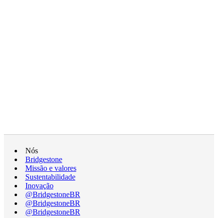
Nós
Bridgestone
Missão e valores
Sustentabilidade
Inovação
@BridgestoneBR
@BridgestoneBR
@BridgestoneBR