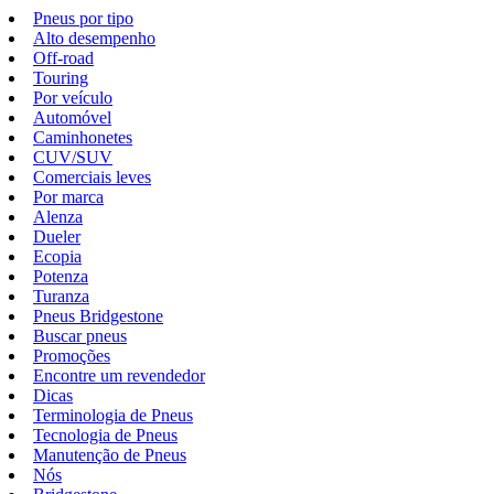
Pneus por tipo
Alto desempenho
Off-road
Touring
Por veículo
Automóvel
Caminhonetes
CUV/SUV
Comerciais leves
Por marca
Alenza
Dueler
Ecopia
Potenza
Turanza
Pneus Bridgestone
Buscar pneus
Promoções
Encontre um revendedor
Dicas
Terminologia de Pneus
Tecnologia de Pneus
Manutenção de Pneus
Nós