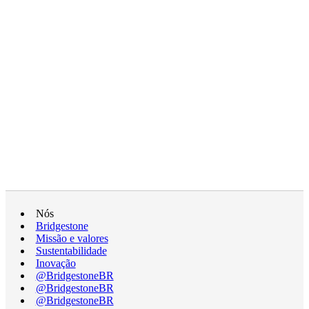
Nós
Bridgestone
Missão e valores
Sustentabilidade
Inovação
@BridgestoneBR
@BridgestoneBR
@BridgestoneBR