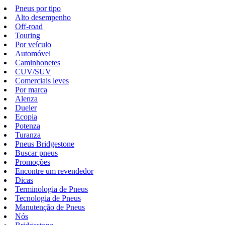
Pneus por tipo
Alto desempenho
Off-road
Touring
Por veículo
Automóvel
Caminhonetes
CUV/SUV
Comerciais leves
Por marca
Alenza
Dueler
Ecopia
Potenza
Turanza
Pneus Bridgestone
Buscar pneus
Promoções
Encontre um revendedor
Dicas
Terminologia de Pneus
Tecnologia de Pneus
Manutenção de Pneus
Nós