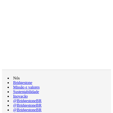
Nós
Bridgestone
Missão e valores
Sustentabilidade
Inovação
@BridgestoneBR
@BridgestoneBR
@BridgestoneBR