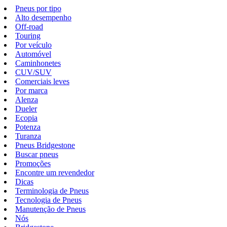
Pneus por tipo
Alto desempenho
Off-road
Touring
Por veículo
Automóvel
Caminhonetes
CUV/SUV
Comerciais leves
Por marca
Alenza
Dueler
Ecopia
Potenza
Turanza
Pneus Bridgestone
Buscar pneus
Promoções
Encontre um revendedor
Dicas
Terminologia de Pneus
Tecnologia de Pneus
Manutenção de Pneus
Nós