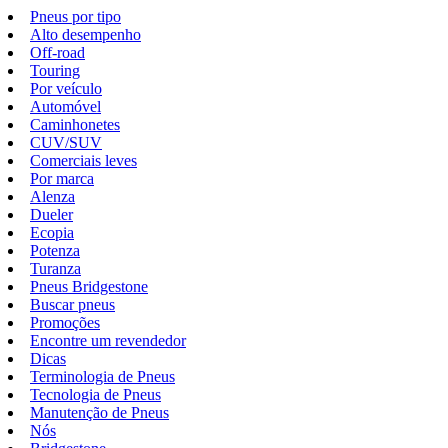
Pneus por tipo
Alto desempenho
Off-road
Touring
Por veículo
Automóvel
Caminhonetes
CUV/SUV
Comerciais leves
Por marca
Alenza
Dueler
Ecopia
Potenza
Turanza
Pneus Bridgestone
Buscar pneus
Promoções
Encontre um revendedor
Dicas
Terminologia de Pneus
Tecnologia de Pneus
Manutenção de Pneus
Nós