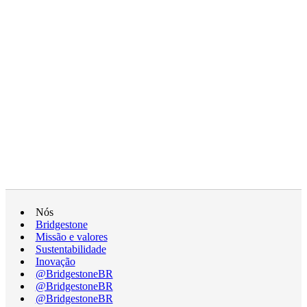
Nós
Bridgestone
Missão e valores
Sustentabilidade
Inovação
@BridgestoneBR
@BridgestoneBR
@BridgestoneBR