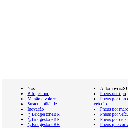
Nós
Automóveis/S
Bridgestone
Pneus por tipo
Missão e valores
Pneus por tipo 
Sustentabilidade
veículo
Inovação
Pneus por marc
@BridgestoneBR
Pneus por veíc
@BridgestoneBR
Pneus por cida
@BridgestoneBR
Pneus que cor