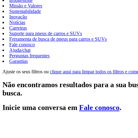
Bridgestone
Missão e Valores
Sustentabilidade
Inovação
Notícias
Carreiras
Suporte para pneus de carros e SUVs
Ferramenta de busca de pneus para carros e SUVs
Fale conosco
Ajuda/chat
Perguntas frequentes
Garantias
Ajuste os seus filtros ou
clique aqui para limpar todos os filtros e co
Não encontramos resultados para a sua bus
busca.
Inicie uma conversa em
Fale conosco
.