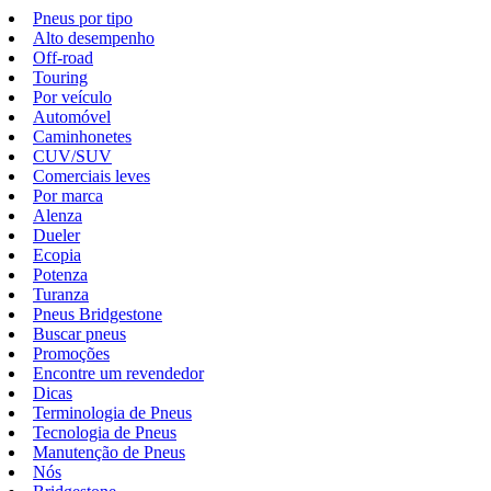
Pneus por tipo
Alto desempenho
Off-road
Touring
Por veículo
Automóvel
Caminhonetes
CUV/SUV
Comerciais leves
Por marca
Alenza
Dueler
Ecopia
Potenza
Turanza
Pneus Bridgestone
Buscar pneus
Promoções
Encontre um revendedor
Dicas
Terminologia de Pneus
Tecnologia de Pneus
Manutenção de Pneus
Nós