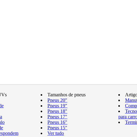
UVs
Tamanhos de pneus
Artig
Pneus 20"
Manut
de
Pneus 19"
Compr
Pneus 18"
Tecno
a
Pneus 17"
para carr
ulo
Pneus 16"
Termi
de
Pneus 15"
respondem
Ver tudo