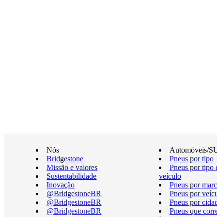
Nós
Automóveis/S
Bridgestone
Pneus por tipo
Missão e valores
Pneus por tipo 
Sustentabilidade
veículo
Inovação
Pneus por marc
@BridgestoneBR
Pneus por veíc
@BridgestoneBR
Pneus por cida
@BridgestoneBR
Pneus que cor