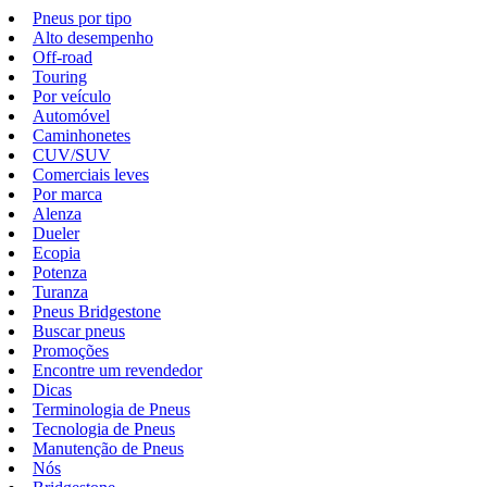
Pneus por tipo
Alto desempenho
Off-road
Touring
Por veículo
Automóvel
Caminhonetes
CUV/SUV
Comerciais leves
Por marca
Alenza
Dueler
Ecopia
Potenza
Turanza
Pneus Bridgestone
Buscar pneus
Promoções
Encontre um revendedor
Dicas
Terminologia de Pneus
Tecnologia de Pneus
Manutenção de Pneus
Nós