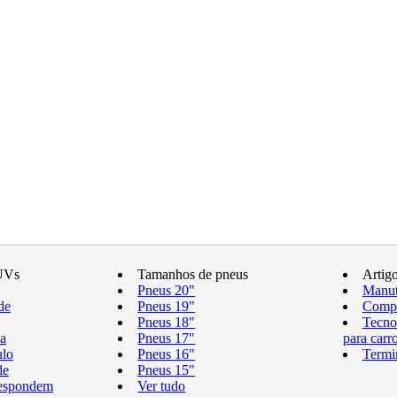
UVs
Tamanhos de pneus
Artig
Pneus 20"
Manut
de
Pneus 19"
Compr
Pneus 18"
Tecno
a
Pneus 17"
para carr
ulo
Pneus 16"
Termi
de
Pneus 15"
respondem
Ver tudo