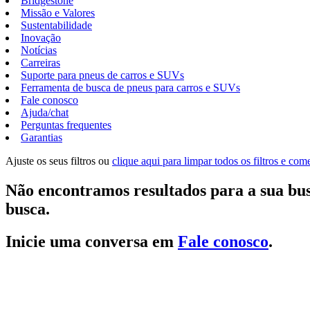
Bridgestone
Missão e Valores
Sustentabilidade
Inovação
Notícias
Carreiras
Suporte para pneus de carros e SUVs
Ferramenta de busca de pneus para carros e SUVs
Fale conosco
Ajuda/chat
Perguntas frequentes
Garantias
Ajuste os seus filtros ou
clique aqui para limpar todos os filtros e co
Não encontramos resultados para a sua bus
busca.
Inicie uma conversa em
Fale conosco
.