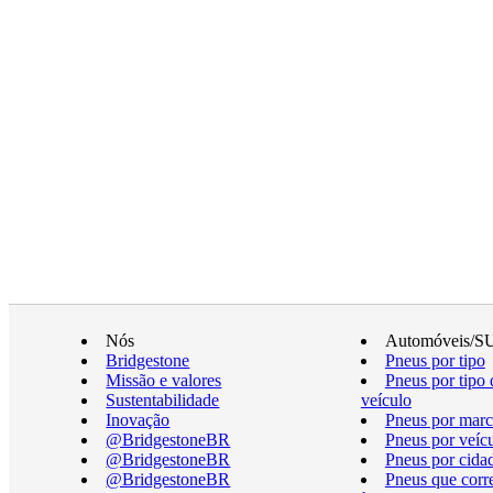
Nós
Automóveis/S
Bridgestone
Pneus por tipo
Missão e valores
Pneus por tipo 
Sustentabilidade
veículo
Inovação
Pneus por marc
@BridgestoneBR
Pneus por veíc
@BridgestoneBR
Pneus por cida
@BridgestoneBR
Pneus que cor