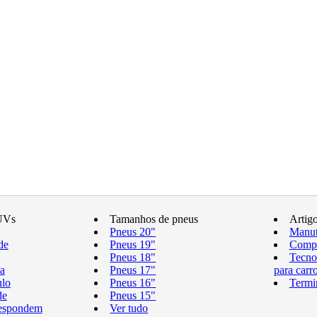
UVs
Tamanhos de pneus
Artig
Pneus 20"
Manut
de
Pneus 19"
Compr
Pneus 18"
Tecno
a
Pneus 17"
para carr
ulo
Pneus 16"
Termi
de
Pneus 15"
respondem
Ver tudo