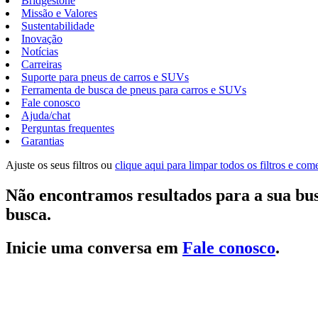
Bridgestone
Missão e Valores
Sustentabilidade
Inovação
Notícias
Carreiras
Suporte para pneus de carros e SUVs
Ferramenta de busca de pneus para carros e SUVs
Fale conosco
Ajuda/chat
Perguntas frequentes
Garantias
Ajuste os seus filtros ou
clique aqui para limpar todos os filtros e co
Não encontramos resultados para a sua bus
busca.
Inicie uma conversa em
Fale conosco
.