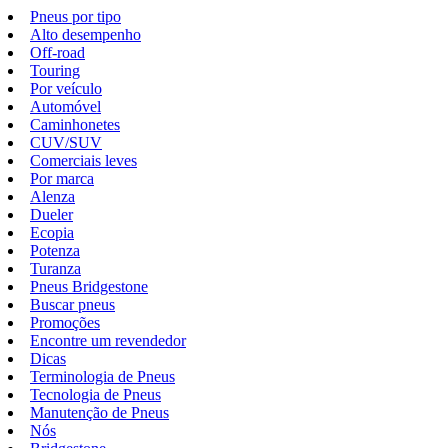
Pneus por tipo
Alto desempenho
Off-road
Touring
Por veículo
Automóvel
Caminhonetes
CUV/SUV
Comerciais leves
Por marca
Alenza
Dueler
Ecopia
Potenza
Turanza
Pneus Bridgestone
Buscar pneus
Promoções
Encontre um revendedor
Dicas
Terminologia de Pneus
Tecnologia de Pneus
Manutenção de Pneus
Nós