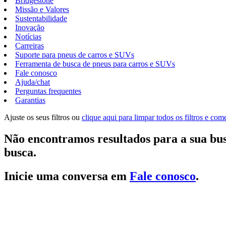
Bridgestone
Missão e Valores
Sustentabilidade
Inovação
Notícias
Carreiras
Suporte para pneus de carros e SUVs
Ferramenta de busca de pneus para carros e SUVs
Fale conosco
Ajuda/chat
Perguntas frequentes
Garantias
Ajuste os seus filtros ou
clique aqui para limpar todos os filtros e co
Não encontramos resultados para a sua bus
busca.
Inicie uma conversa em
Fale conosco
.