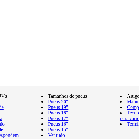
UVs
Tamanhos de pneus
Artig
Pneus 20"
Manut
de
Pneus 19"
Compr
Pneus 18"
Tecno
a
Pneus 17"
para carr
ulo
Pneus 16"
Termi
de
Pneus 15"
respondem
Ver tudo