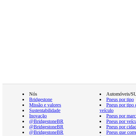
Nós
Automóveis/S
Bridgestone
Pneus por tipo
Missão e valores
Pneus por tipo 
Sustentabilidade
veículo
Inovação
Pneus por marc
@BridgestoneBR
Pneus por veíc
@BridgestoneBR
Pneus por cida
@BridgestoneBR
Pneus que cor