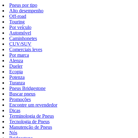
Pneus por tipo
Alto desempenho
Off-road
Touring
Por veículo
Automóvel
Caminhonetes
CUV/SUV
Comerciais leves
Por marca
Alenza
Dueler
Ecopia
Potenza
Turanza
Pneus Bridgestone
Buscar pneus
Promoções
Encontre um revendedor
Dicas
Terminologia de Pneus
Tecnologia de Pneus
Manutenção de Pneus
Nós