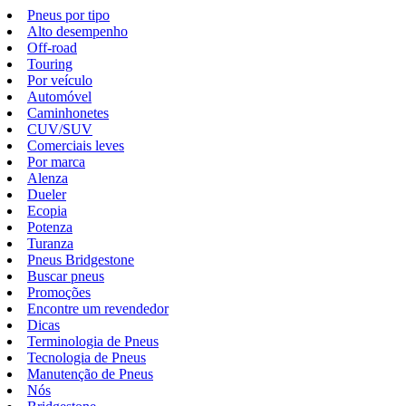
Pneus por tipo
Alto desempenho
Off-road
Touring
Por veículo
Automóvel
Caminhonetes
CUV/SUV
Comerciais leves
Por marca
Alenza
Dueler
Ecopia
Potenza
Turanza
Pneus Bridgestone
Buscar pneus
Promoções
Encontre um revendedor
Dicas
Terminologia de Pneus
Tecnologia de Pneus
Manutenção de Pneus
Nós