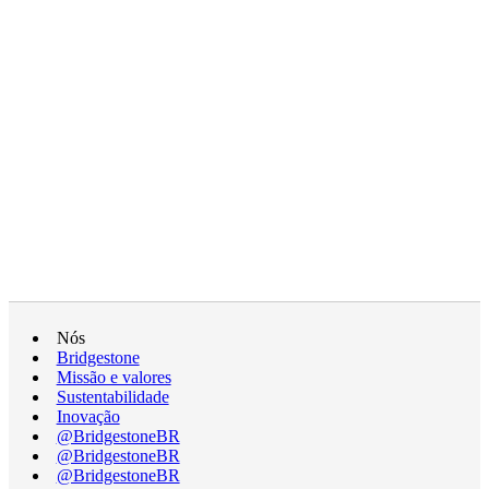
Nós
Bridgestone
Missão e valores
Sustentabilidade
Inovação
@BridgestoneBR
@BridgestoneBR
@BridgestoneBR