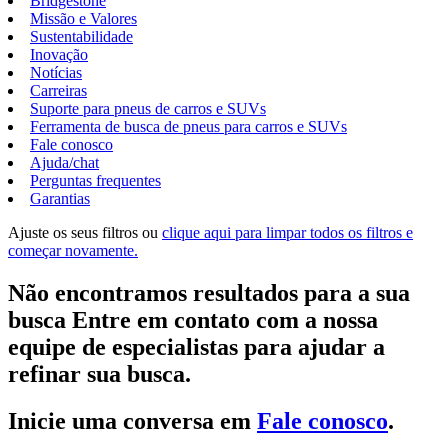
Bridgestone
Missão e Valores
Sustentabilidade
Inovação
Notícias
Carreiras
Suporte para pneus de carros e SUVs
Ferramenta de busca de pneus para carros e SUVs
Fale conosco
Ajuda/chat
Perguntas frequentes
Garantias
Ajuste os seus filtros ou
clique aqui para limpar todos os filtros e
começar novamente.
Não encontramos resultados para a sua
busca Entre em contato com a nossa
equipe de especialistas para ajudar a
refinar sua busca.
Inicie uma conversa em
Fale conosco
.