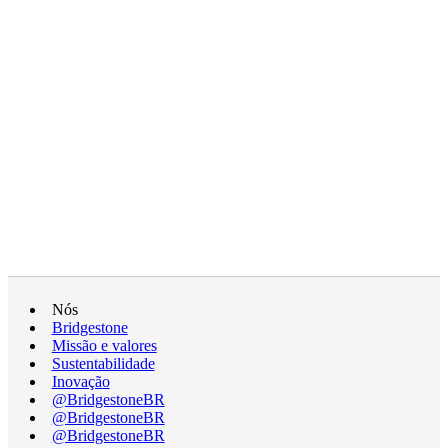
Nós
Bridgestone
Missão e valores
Sustentabilidade
Inovação
@BridgestoneBR
@BridgestoneBR
@BridgestoneBR