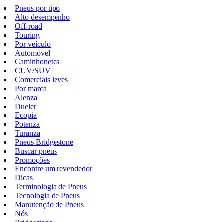
Pneus por tipo
Alto desempenho
Off-road
Touring
Por veículo
Automóvel
Caminhonetes
CUV/SUV
Comerciais leves
Por marca
Alenza
Dueler
Ecopia
Potenza
Turanza
Pneus Bridgestone
Buscar pneus
Promoções
Encontre um revendedor
Dicas
Terminologia de Pneus
Tecnologia de Pneus
Manutenção de Pneus
Nós