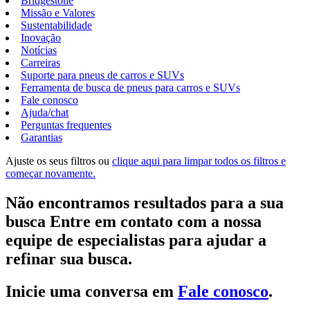
Bridgestone
Missão e Valores
Sustentabilidade
Inovação
Notícias
Carreiras
Suporte para pneus de carros e SUVs
Ferramenta de busca de pneus para carros e SUVs
Fale conosco
Ajuda/chat
Perguntas frequentes
Garantias
Ajuste os seus filtros ou
clique aqui para limpar todos os filtros e
começar novamente.
Não encontramos resultados para a sua
busca Entre em contato com a nossa
equipe de especialistas para ajudar a
refinar sua busca.
Inicie uma conversa em
Fale conosco
.