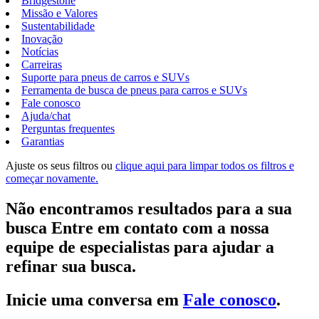
Bridgestone
Missão e Valores
Sustentabilidade
Inovação
Notícias
Carreiras
Suporte para pneus de carros e SUVs
Ferramenta de busca de pneus para carros e SUVs
Fale conosco
Ajuda/chat
Perguntas frequentes
Garantias
Ajuste os seus filtros ou
clique aqui para limpar todos os filtros e
começar novamente.
Não encontramos resultados para a sua
busca Entre em contato com a nossa
equipe de especialistas para ajudar a
refinar sua busca.
Inicie uma conversa em
Fale conosco
.