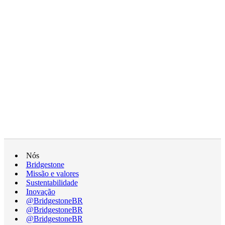
Nós
Bridgestone
Missão e valores
Sustentabilidade
Inovação
@BridgestoneBR
@BridgestoneBR
@BridgestoneBR