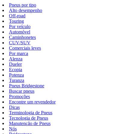
Pneus por tipo
Alto desempenho
Off-road
Touring
Por veículo
Automóvel
Caminhonetes
CUV/SUV
Comerciais leves
Por marca
Alenza
Dueler
Ecopia
Potenza
Turanza
Pneus Bridgestone
Buscar pneus
Promoções
Encontre um revendedor
Dicas
Terminologia de Pneus
Tecnologia de Pneus
Manutenção de Pneus
Nós