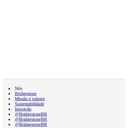
Nós
Bridgestone
Missão e valores
Sustentabilidade
Inovação
@BridgestoneBR
@BridgestoneBR
@BridgestoneBR