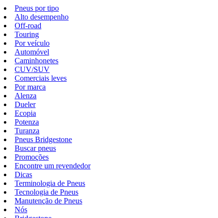
Pneus por tipo
Alto desempenho
Off-road
Touring
Por veículo
Automóvel
Caminhonetes
CUV/SUV
Comerciais leves
Por marca
Alenza
Dueler
Ecopia
Potenza
Turanza
Pneus Bridgestone
Buscar pneus
Promoções
Encontre um revendedor
Dicas
Terminologia de Pneus
Tecnologia de Pneus
Manutenção de Pneus
Nós