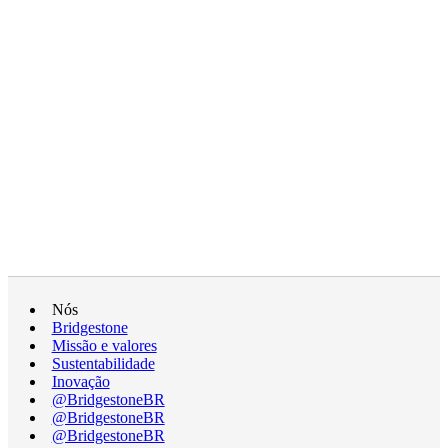
Nós
Bridgestone
Missão e valores
Sustentabilidade
Inovação
@BridgestoneBR
@BridgestoneBR
@BridgestoneBR