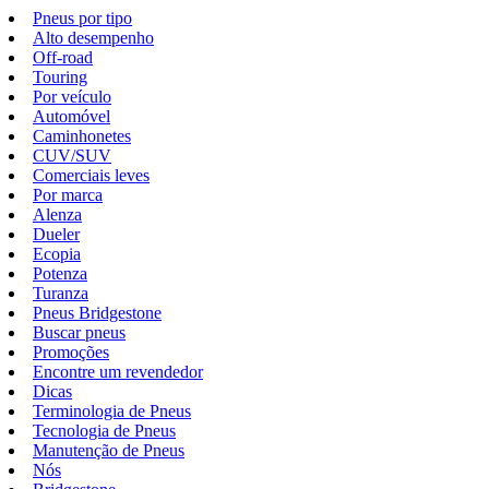
Pneus por tipo
Alto desempenho
Off-road
Touring
Por veículo
Automóvel
Caminhonetes
CUV/SUV
Comerciais leves
Por marca
Alenza
Dueler
Ecopia
Potenza
Turanza
Pneus Bridgestone
Buscar pneus
Promoções
Encontre um revendedor
Dicas
Terminologia de Pneus
Tecnologia de Pneus
Manutenção de Pneus
Nós