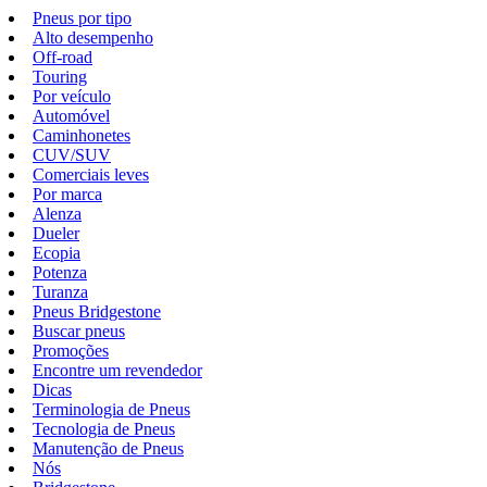
Pneus por tipo
Alto desempenho
Off-road
Touring
Por veículo
Automóvel
Caminhonetes
CUV/SUV
Comerciais leves
Por marca
Alenza
Dueler
Ecopia
Potenza
Turanza
Pneus Bridgestone
Buscar pneus
Promoções
Encontre um revendedor
Dicas
Terminologia de Pneus
Tecnologia de Pneus
Manutenção de Pneus
Nós