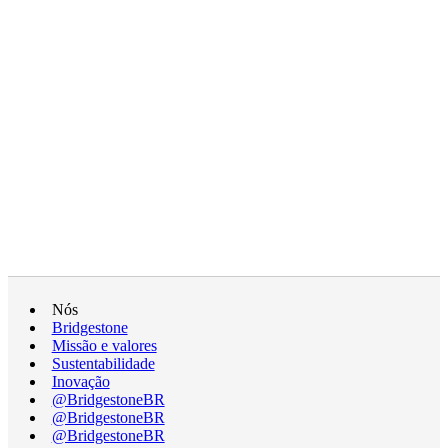
Nós
Bridgestone
Missão e valores
Sustentabilidade
Inovação
@BridgestoneBR
@BridgestoneBR
@BridgestoneBR