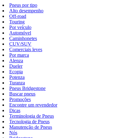
Pneus por tipo
Alto desempenho
Off-road
Touring
Por veículo
Automóvel
Caminhonetes
CUV/SUV
Comerciais leves
Por marca
Alenza
Dueler
Ecopia
Potenza
Turanza
Pneus Bridgestone
Buscar pneus
Promoções
Encontre um revendedor
Dicas
Terminologia de Pneus
Tecnologia de Pneus
Manutenção de Pneus
Nós