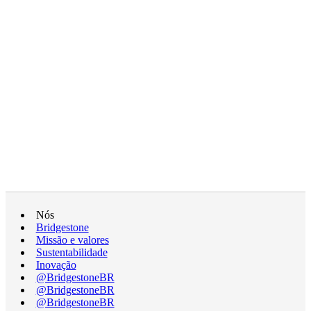
Nós
Bridgestone
Missão e valores
Sustentabilidade
Inovação
@BridgestoneBR
@BridgestoneBR
@BridgestoneBR