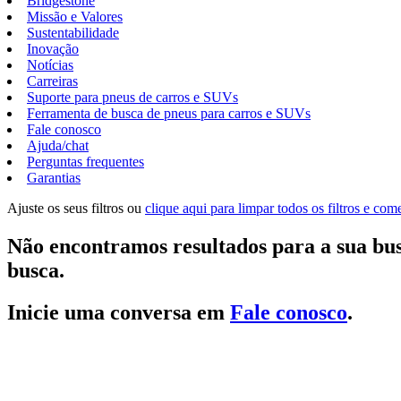
Bridgestone
Missão e Valores
Sustentabilidade
Inovação
Notícias
Carreiras
Suporte para pneus de carros e SUVs
Ferramenta de busca de pneus para carros e SUVs
Fale conosco
Ajuda/chat
Perguntas frequentes
Garantias
Ajuste os seus filtros ou
clique aqui para limpar todos os filtros e co
Não encontramos resultados para a sua bus
busca.
Inicie uma conversa em
Fale conosco
.