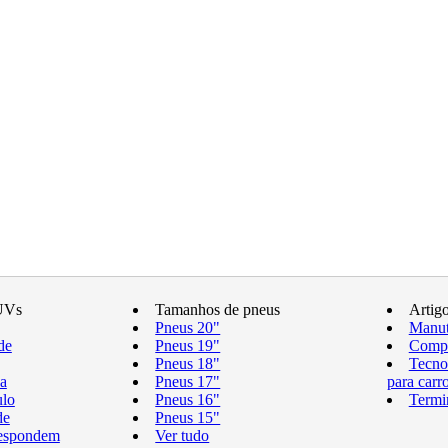
UVs
Tamanhos de pneus
Artig
Pneus 20"
Manut
de
Pneus 19"
Compr
Pneus 18"
Tecno
a
Pneus 17"
para carr
ulo
Pneus 16"
Termi
de
Pneus 15"
respondem
Ver tudo