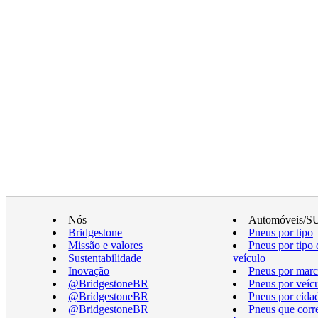
Nós
Automóveis/S
Bridgestone
Pneus por tipo
Missão e valores
Pneus por tipo 
Sustentabilidade
veículo
Inovação
Pneus por marc
@BridgestoneBR
Pneus por veíc
@BridgestoneBR
Pneus por cida
@BridgestoneBR
Pneus que cor