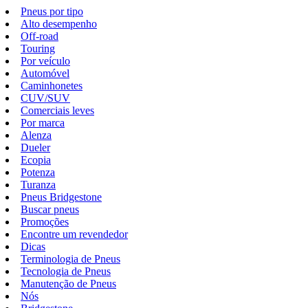
Pneus por tipo
Alto desempenho
Off-road
Touring
Por veículo
Automóvel
Caminhonetes
CUV/SUV
Comerciais leves
Por marca
Alenza
Dueler
Ecopia
Potenza
Turanza
Pneus Bridgestone
Buscar pneus
Promoções
Encontre um revendedor
Dicas
Terminologia de Pneus
Tecnologia de Pneus
Manutenção de Pneus
Nós