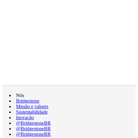
Nós
Bridgestone
Missão e valores
Sustentabilidade
Inovação
@BridgestoneBR
@BridgestoneBR
@BridgestoneBR