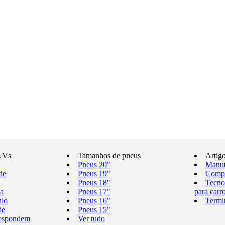
UVs
Tamanhos de pneus
Artig
Pneus 20"
Manut
de
Pneus 19"
Compr
Pneus 18"
Tecno
a
Pneus 17"
para carr
ulo
Pneus 16"
Termi
de
Pneus 15"
respondem
Ver tudo