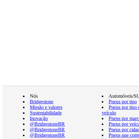
Nós
Automóveis/S
Bridgestone
Pneus por tipo
Missão e valores
Pneus por tipo 
Sustentabilidade
veículo
Inovação
Pneus por marc
@BridgestoneBR
Pneus por veíc
@BridgestoneBR
Pneus por cida
@BridgestoneBR
Pneus que cor