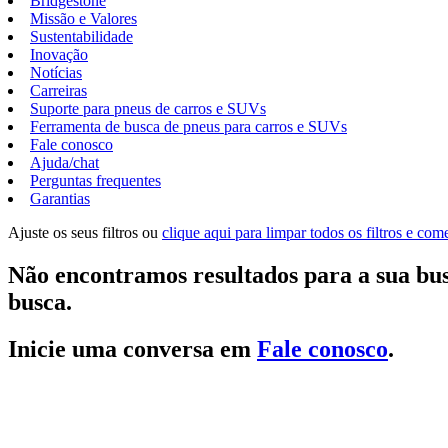
Bridgestone
Missão e Valores
Sustentabilidade
Inovação
Notícias
Carreiras
Suporte para pneus de carros e SUVs
Ferramenta de busca de pneus para carros e SUVs
Fale conosco
Ajuda/chat
Perguntas frequentes
Garantias
Ajuste os seus filtros ou
clique aqui para limpar todos os filtros e co
Não encontramos resultados para a sua bus
busca.
Inicie uma conversa em
Fale conosco
.