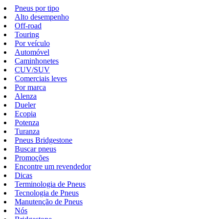
Pneus por tipo
Alto desempenho
Off-road
Touring
Por veículo
Automóvel
Caminhonetes
CUV/SUV
Comerciais leves
Por marca
Alenza
Dueler
Ecopia
Potenza
Turanza
Pneus Bridgestone
Buscar pneus
Promoções
Encontre um revendedor
Dicas
Terminologia de Pneus
Tecnologia de Pneus
Manutenção de Pneus
Nós