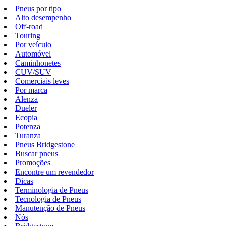
Pneus por tipo
Alto desempenho
Off-road
Touring
Por veículo
Automóvel
Caminhonetes
CUV/SUV
Comerciais leves
Por marca
Alenza
Dueler
Ecopia
Potenza
Turanza
Pneus Bridgestone
Buscar pneus
Promoções
Encontre um revendedor
Dicas
Terminologia de Pneus
Tecnologia de Pneus
Manutenção de Pneus
Nós