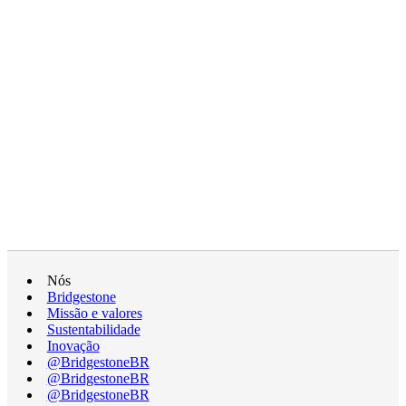
Nós
Bridgestone
Missão e valores
Sustentabilidade
Inovação
@BridgestoneBR
@BridgestoneBR
@BridgestoneBR