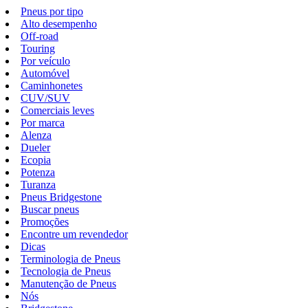
Pneus por tipo
Alto desempenho
Off-road
Touring
Por veículo
Automóvel
Caminhonetes
CUV/SUV
Comerciais leves
Por marca
Alenza
Dueler
Ecopia
Potenza
Turanza
Pneus Bridgestone
Buscar pneus
Promoções
Encontre um revendedor
Dicas
Terminologia de Pneus
Tecnologia de Pneus
Manutenção de Pneus
Nós