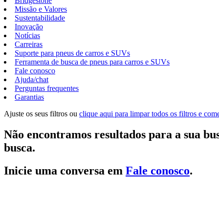
Bridgestone
Missão e Valores
Sustentabilidade
Inovação
Notícias
Carreiras
Suporte para pneus de carros e SUVs
Ferramenta de busca de pneus para carros e SUVs
Fale conosco
Ajuda/chat
Perguntas frequentes
Garantias
Ajuste os seus filtros ou
clique aqui para limpar todos os filtros e co
Não encontramos resultados para a sua bus
busca.
Inicie uma conversa em
Fale conosco
.