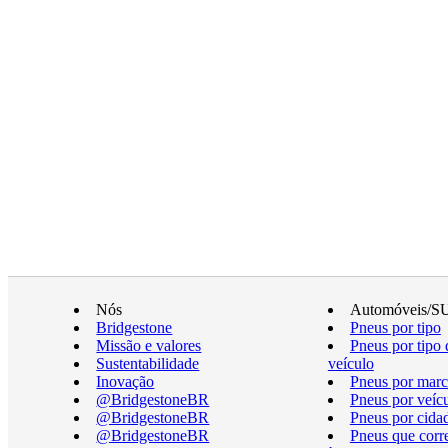
Nós
Automóveis/S
Bridgestone
Pneus por tipo
Missão e valores
Pneus por tipo 
Sustentabilidade
veículo
Inovação
Pneus por marc
@BridgestoneBR
Pneus por veíc
@BridgestoneBR
Pneus por cida
@BridgestoneBR
Pneus que cor