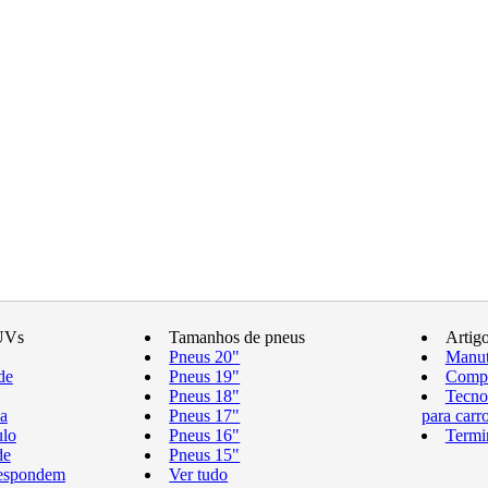
UVs
Tamanhos de pneus
Artig
Pneus 20"
Manut
de
Pneus 19"
Compr
Pneus 18"
Tecno
a
Pneus 17"
para carr
ulo
Pneus 16"
Termi
de
Pneus 15"
respondem
Ver tudo