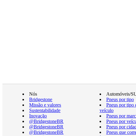
Nós
Automóveis/S
Bridgestone
Pneus por tipo
Missão e valores
Pneus por tipo 
Sustentabilidade
veículo
Inovação
Pneus por marc
@BridgestoneBR
Pneus por veíc
@BridgestoneBR
Pneus por cida
@BridgestoneBR
Pneus que cor