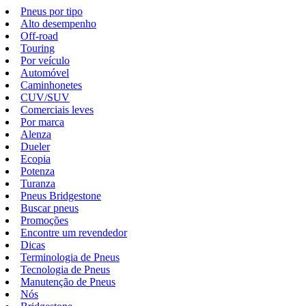
Pneus por tipo
Alto desempenho
Off-road
Touring
Por veículo
Automóvel
Caminhonetes
CUV/SUV
Comerciais leves
Por marca
Alenza
Dueler
Ecopia
Potenza
Turanza
Pneus Bridgestone
Buscar pneus
Promoções
Encontre um revendedor
Dicas
Terminologia de Pneus
Tecnologia de Pneus
Manutenção de Pneus
Nós