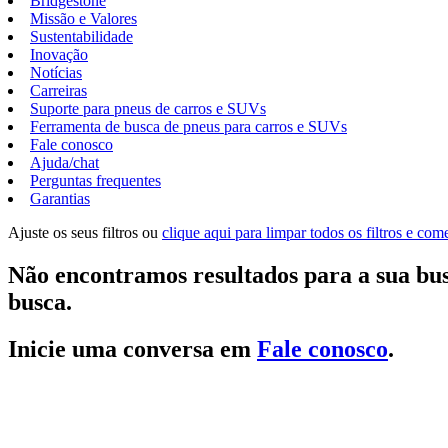
Bridgestone
Missão e Valores
Sustentabilidade
Inovação
Notícias
Carreiras
Suporte para pneus de carros e SUVs
Ferramenta de busca de pneus para carros e SUVs
Fale conosco
Ajuda/chat
Perguntas frequentes
Garantias
Ajuste os seus filtros ou
clique aqui para limpar todos os filtros e co
Não encontramos resultados para a sua bus
busca.
Inicie uma conversa em
Fale conosco
.