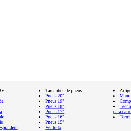
UVs
Tamanhos de pneus
Artig
Pneus 20"
Manut
de
Pneus 19"
Compr
Pneus 18"
Tecno
a
Pneus 17"
para carr
ulo
Pneus 16"
Termi
de
Pneus 15"
respondem
Ver tudo