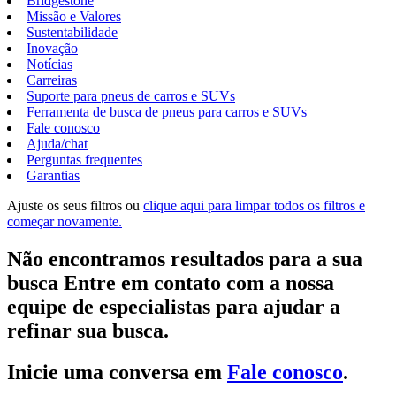
Bridgestone
Missão e Valores
Sustentabilidade
Inovação
Notícias
Carreiras
Suporte para pneus de carros e SUVs
Ferramenta de busca de pneus para carros e SUVs
Fale conosco
Ajuda/chat
Perguntas frequentes
Garantias
Ajuste os seus filtros ou
clique aqui para limpar todos os filtros e
começar novamente.
Não encontramos resultados para a sua
busca Entre em contato com a nossa
equipe de especialistas para ajudar a
refinar sua busca.
Inicie uma conversa em
Fale conosco
.