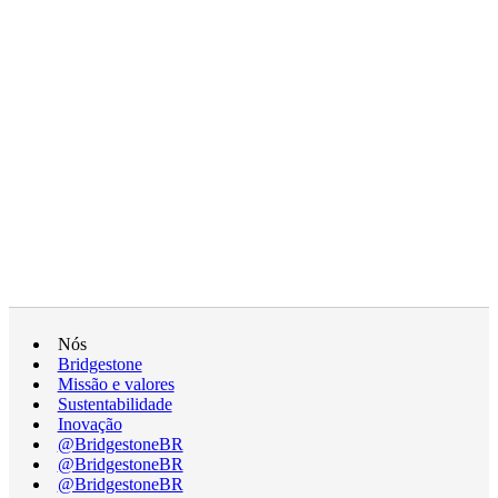
Nós
Bridgestone
Missão e valores
Sustentabilidade
Inovação
@BridgestoneBR
@BridgestoneBR
@BridgestoneBR