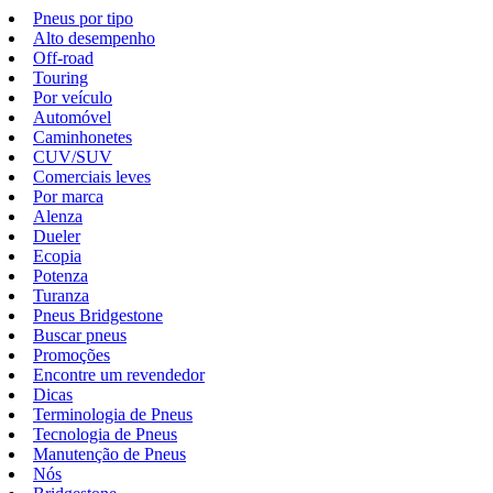
Pneus por tipo
Alto desempenho
Off-road
Touring
Por veículo
Automóvel
Caminhonetes
CUV/SUV
Comerciais leves
Por marca
Alenza
Dueler
Ecopia
Potenza
Turanza
Pneus Bridgestone
Buscar pneus
Promoções
Encontre um revendedor
Dicas
Terminologia de Pneus
Tecnologia de Pneus
Manutenção de Pneus
Nós