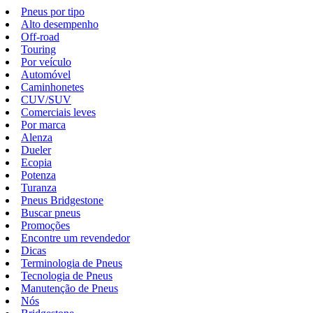
Pneus por tipo
Alto desempenho
Off-road
Touring
Por veículo
Automóvel
Caminhonetes
CUV/SUV
Comerciais leves
Por marca
Alenza
Dueler
Ecopia
Potenza
Turanza
Pneus Bridgestone
Buscar pneus
Promoções
Encontre um revendedor
Dicas
Terminologia de Pneus
Tecnologia de Pneus
Manutenção de Pneus
Nós