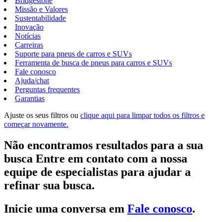
Bridgestone
Missão e Valores
Sustentabilidade
Inovação
Notícias
Carreiras
Suporte para pneus de carros e SUVs
Ferramenta de busca de pneus para carros e SUVs
Fale conosco
Ajuda/chat
Perguntas frequentes
Garantias
Ajuste os seus filtros ou
clique aqui para limpar todos os filtros e
começar novamente.
Não encontramos resultados para a sua
busca Entre em contato com a nossa
equipe de especialistas para ajudar a
refinar sua busca.
Inicie uma conversa em
Fale conosco
.