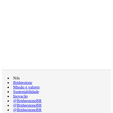
Nós
Bridgestone
Missão e valores
Sustentabilidade
Inovação
@BridgestoneBR
@BridgestoneBR
@BridgestoneBR