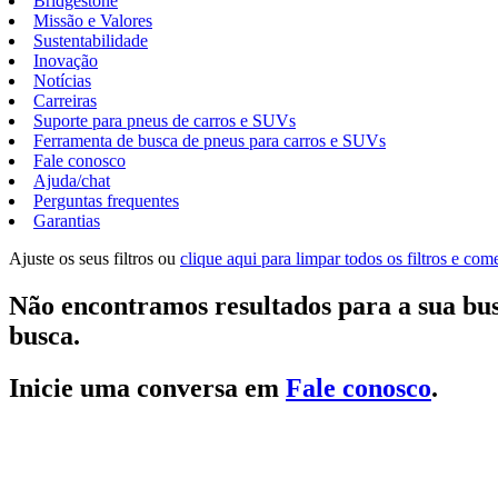
Bridgestone
Missão e Valores
Sustentabilidade
Inovação
Notícias
Carreiras
Suporte para pneus de carros e SUVs
Ferramenta de busca de pneus para carros e SUVs
Fale conosco
Ajuda/chat
Perguntas frequentes
Garantias
Ajuste os seus filtros ou
clique aqui para limpar todos os filtros e co
Não encontramos resultados para a sua bus
busca.
Inicie uma conversa em
Fale conosco
.