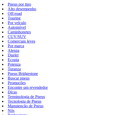
Pneus por tipo
Alto desempenho
Off-road
Touring
Por veículo
Automóvel
Caminhonetes
CUV/SUV
Comerciais leves
Por marca
Alenza
Dueler
Ecopia
Potenza
Turanza
Pneus Bridgestone
Buscar pneus
Promoções
Encontre um revendedor
Dicas
Terminologia de Pneus
Tecnologia de Pneus
Manutenção de Pneus
Nós