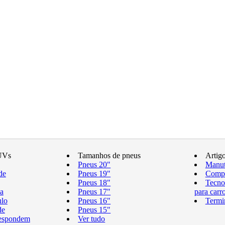
UVs
Tamanhos de pneus
Artig
Pneus 20"
Manut
de
Pneus 19"
Compr
Pneus 18"
Tecno
a
Pneus 17"
para carr
ulo
Pneus 16"
Termi
de
Pneus 15"
respondem
Ver tudo