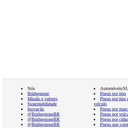
Nós
Automóveis/S
Bridgestone
Pneus por tipo
Missão e valores
Pneus por tipo 
Sustentabilidade
veículo
Inovação
Pneus por marc
@BridgestoneBR
Pneus por veíc
@BridgestoneBR
Pneus por cida
@BridgestoneBR
Pneus que cor