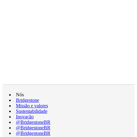
Nós
Bridgestone
Missão e valores
Sustentabilidade
Inovação
@BridgestoneBR
@BridgestoneBR
@BridgestoneBR