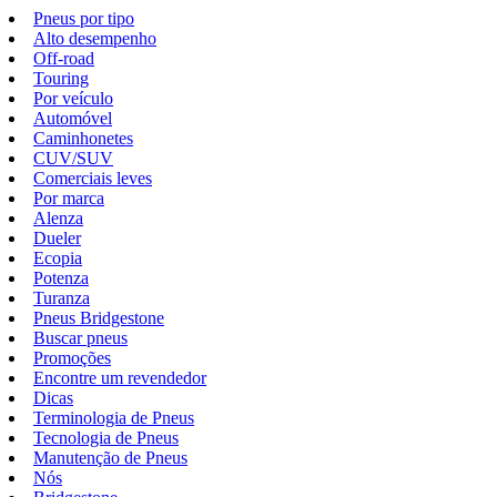
Pneus por tipo
Alto desempenho
Off-road
Touring
Por veículo
Automóvel
Caminhonetes
CUV/SUV
Comerciais leves
Por marca
Alenza
Dueler
Ecopia
Potenza
Turanza
Pneus Bridgestone
Buscar pneus
Promoções
Encontre um revendedor
Dicas
Terminologia de Pneus
Tecnologia de Pneus
Manutenção de Pneus
Nós