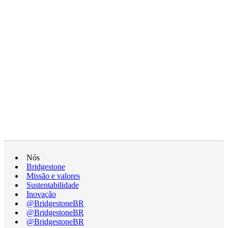
Nós
Bridgestone
Missão e valores
Sustentabilidade
Inovação
@BridgestoneBR
@BridgestoneBR
@BridgestoneBR