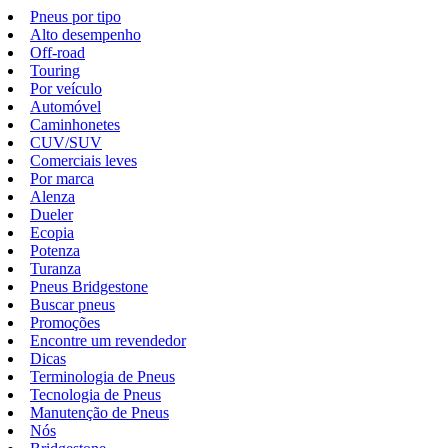
Pneus por tipo
Alto desempenho
Off-road
Touring
Por veículo
Automóvel
Caminhonetes
CUV/SUV
Comerciais leves
Por marca
Alenza
Dueler
Ecopia
Potenza
Turanza
Pneus Bridgestone
Buscar pneus
Promoções
Encontre um revendedor
Dicas
Terminologia de Pneus
Tecnologia de Pneus
Manutenção de Pneus
Nós