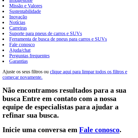
Bridgestone
Missão e Valores
Sustentabilidade
Inovação
Notícias
Carreiras
Suporte para pneus de carros e SUVs
Ferramenta de busca de pneus para carros e SUVs
Fale conosco
Ajuda/chat
Perguntas frequentes
Garantias
Ajuste os seus filtros ou
clique aqui para limpar todos os filtros e
começar novamente.
Não encontramos resultados para a sua
busca Entre em contato com a nossa
equipe de especialistas para ajudar a
refinar sua busca.
Inicie uma conversa em
Fale conosco
.