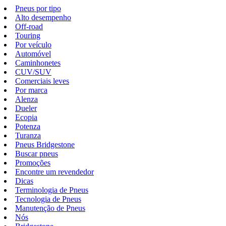
Pneus por tipo
Alto desempenho
Off-road
Touring
Por veículo
Automóvel
Caminhonetes
CUV/SUV
Comerciais leves
Por marca
Alenza
Dueler
Ecopia
Potenza
Turanza
Pneus Bridgestone
Buscar pneus
Promoções
Encontre um revendedor
Dicas
Terminologia de Pneus
Tecnologia de Pneus
Manutenção de Pneus
Nós