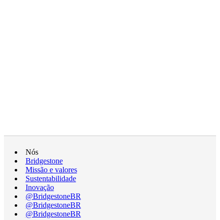
Nós
Bridgestone
Missão e valores
Sustentabilidade
Inovação
@BridgestoneBR
@BridgestoneBR
@BridgestoneBR