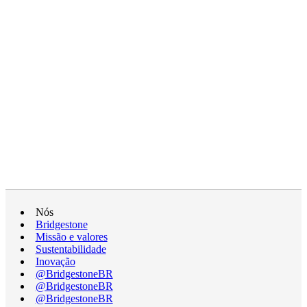
Nós
Bridgestone
Missão e valores
Sustentabilidade
Inovação
@BridgestoneBR
@BridgestoneBR
@BridgestoneBR