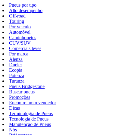
Pneus por tipo
Alto desempenho
Off-road
Touring
Por veículo
Automóvel
Caminhonetes
CUV/SUV
Comerciais leves
Por marca
Alenza
Dueler
Ecopia
Potenza
Turanza
Pneus Bridgestone
Buscar pneus
Promoções
Encontre um revendedor
Dicas
Terminologia de Pneus
Tecnologia de Pneus
Manutenção de Pneus
Nós