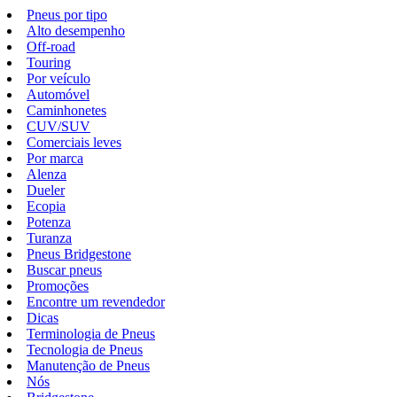
Pneus por tipo
Alto desempenho
Off-road
Touring
Por veículo
Automóvel
Caminhonetes
CUV/SUV
Comerciais leves
Por marca
Alenza
Dueler
Ecopia
Potenza
Turanza
Pneus Bridgestone
Buscar pneus
Promoções
Encontre um revendedor
Dicas
Terminologia de Pneus
Tecnologia de Pneus
Manutenção de Pneus
Nós