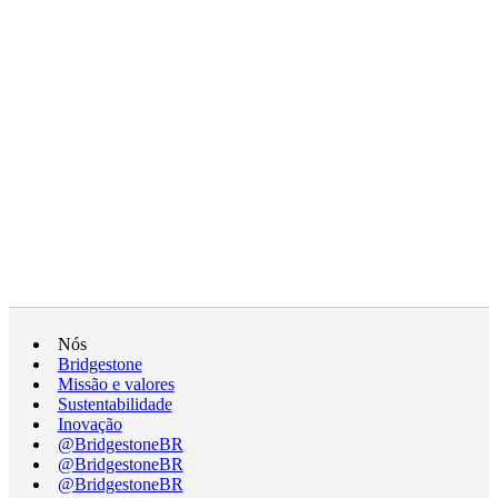
Nós
Bridgestone
Missão e valores
Sustentabilidade
Inovação
@BridgestoneBR
@BridgestoneBR
@BridgestoneBR