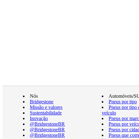
Nós
Automóveis/S
Bridgestone
Pneus por tipo
Missão e valores
Pneus por tipo 
Sustentabilidade
veículo
Inovação
Pneus por marc
@BridgestoneBR
Pneus por veíc
@BridgestoneBR
Pneus por cida
@BridgestoneBR
Pneus que cor