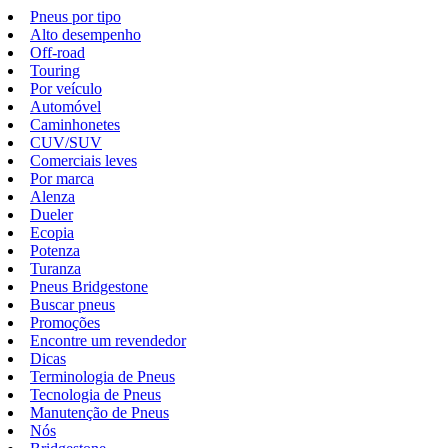
Pneus por tipo
Alto desempenho
Off-road
Touring
Por veículo
Automóvel
Caminhonetes
CUV/SUV
Comerciais leves
Por marca
Alenza
Dueler
Ecopia
Potenza
Turanza
Pneus Bridgestone
Buscar pneus
Promoções
Encontre um revendedor
Dicas
Terminologia de Pneus
Tecnologia de Pneus
Manutenção de Pneus
Nós