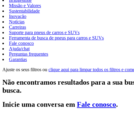
Bridgestone
Missão e Valores
Sustentabilidade
Inovação
Notícias
Carreiras
Suporte para pneus de carros e SUVs
Ferramenta de busca de pneus para carros e SUVs
Fale conosco
Ajuda/chat
Perguntas frequentes
Garantias
Ajuste os seus filtros ou
clique aqui para limpar todos os filtros e co
Não encontramos resultados para a sua bus
busca.
Inicie uma conversa em
Fale conosco
.