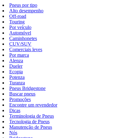
Pneus por tipo
Alto desempenho
Off-road
Touring
Por veículo
Automóvel
Caminhonetes
CUV/SUV
Comerciais leves
Por marca
Alenza
Dueler
Ecopia
Potenza
Turanza
Pneus Bridgestone
Buscar pneus
Promoções
Encontre um revendedor
Dicas
Terminologia de Pneus
Tecnologia de Pneus
Manutenção de Pneus
Nós