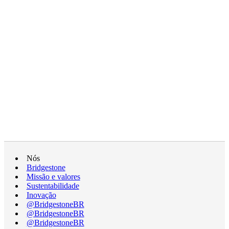
Nós
Bridgestone
Missão e valores
Sustentabilidade
Inovação
@BridgestoneBR
@BridgestoneBR
@BridgestoneBR