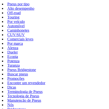
Pneus por tipo
Alto desempenho
Off-road
Touring
Por veículo
Automóvel
Caminhonetes
CUV/SUV
Comerciais leves
Por marca
Alenza
Dueler
Ecopia
Potenza
Turanza
Pneus Bridgestone
Buscar pneus
Promoções
Encontre um revendedor
Dicas
Terminologia de Pneus
Tecnologia de Pneus
Manutenção de Pneus
Nós