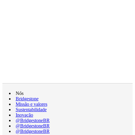
Nós
Bridgestone
Missão e valores
Sustentabilidade
Inovação
@BridgestoneBR
@BridgestoneBR
@BridgestoneBR