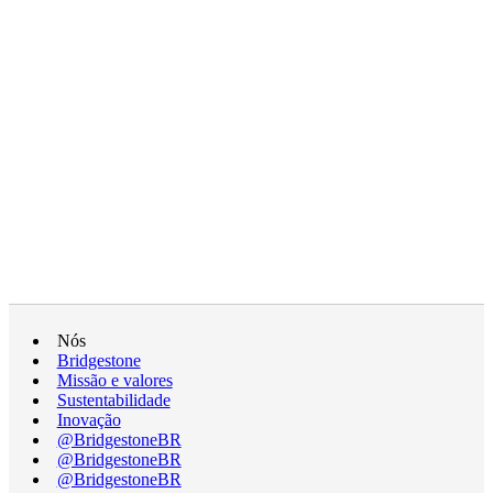
Nós
Bridgestone
Missão e valores
Sustentabilidade
Inovação
@BridgestoneBR
@BridgestoneBR
@BridgestoneBR