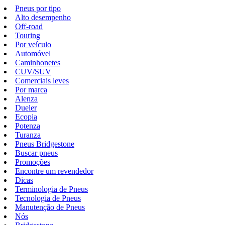
Pneus por tipo
Alto desempenho
Off-road
Touring
Por veículo
Automóvel
Caminhonetes
CUV/SUV
Comerciais leves
Por marca
Alenza
Dueler
Ecopia
Potenza
Turanza
Pneus Bridgestone
Buscar pneus
Promoções
Encontre um revendedor
Dicas
Terminologia de Pneus
Tecnologia de Pneus
Manutenção de Pneus
Nós