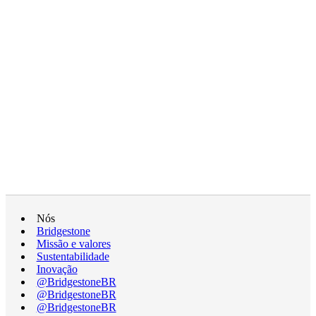
Nós
Bridgestone
Missão e valores
Sustentabilidade
Inovação
@BridgestoneBR
@BridgestoneBR
@BridgestoneBR