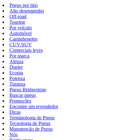
Pneus por tipo
Alto desempenho
Off-road
Touring
Por veículo
Automóvel
Caminhonetes
CUV/SUV
Comerciais leves
Por marca
Alenza
Dueler
Ecopia
Potenza
Turanza
Pneus Bridgestone
Buscar pneus
Promoções
Encontre um revendedor
Dicas
Terminologia de Pneus
Tecnologia de Pneus
Manutenção de Pneus
Nós