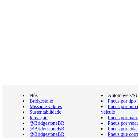
Nós
Automóveis/S
Bridgestone
Pneus por tipo
Missão e valores
Pneus por tipo 
Sustentabilidade
veículo
Inovação
Pneus por marc
@BridgestoneBR
Pneus por veíc
@BridgestoneBR
Pneus por cida
@BridgestoneBR
Pneus que cor