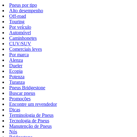
Pneus por tipo
Alto desempenho
Off-road
Touring
Por veículo
Automóvel
Caminhonetes
CUV/SUV
Comerciais leves
Por marca
Alenza
Dueler
Ecopia
Potenza
Turanza
Pneus Bridgestone
Buscar pneus
Promoções
Encontre um revendedor
Dicas
Terminologia de Pneus
Tecnologia de Pneus
Manutenção de Pneus
Nós