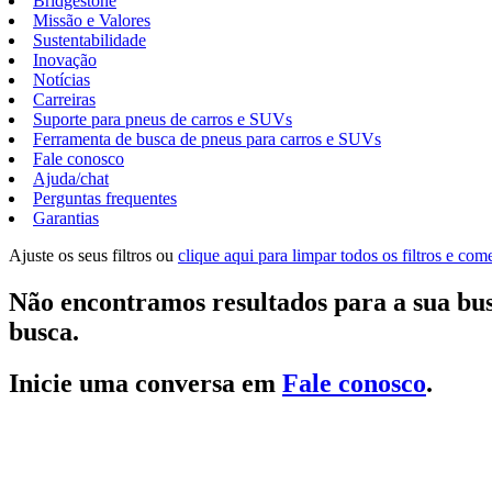
Bridgestone
Missão e Valores
Sustentabilidade
Inovação
Notícias
Carreiras
Suporte para pneus de carros e SUVs
Ferramenta de busca de pneus para carros e SUVs
Fale conosco
Ajuda/chat
Perguntas frequentes
Garantias
Ajuste os seus filtros ou
clique aqui para limpar todos os filtros e co
Não encontramos resultados para a sua bus
busca.
Inicie uma conversa em
Fale conosco
.