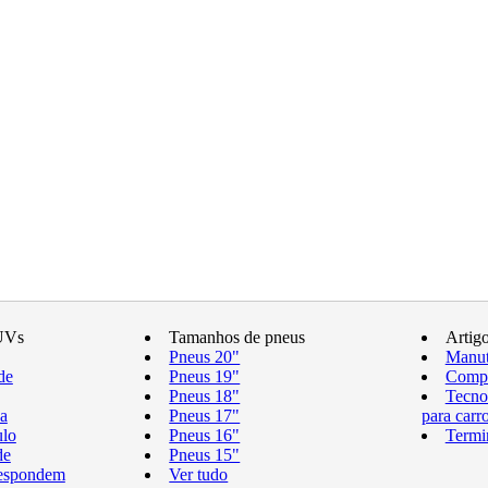
UVs
Tamanhos de pneus
Artig
Pneus 20"
Manut
de
Pneus 19"
Compr
Pneus 18"
Tecno
a
Pneus 17"
para carr
ulo
Pneus 16"
Termi
de
Pneus 15"
respondem
Ver tudo