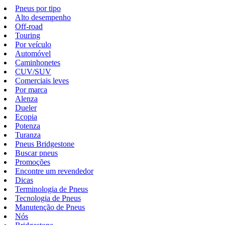
Pneus por tipo
Alto desempenho
Off-road
Touring
Por veículo
Automóvel
Caminhonetes
CUV/SUV
Comerciais leves
Por marca
Alenza
Dueler
Ecopia
Potenza
Turanza
Pneus Bridgestone
Buscar pneus
Promoções
Encontre um revendedor
Dicas
Terminologia de Pneus
Tecnologia de Pneus
Manutenção de Pneus
Nós