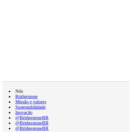
Nós
Bridgestone
Missão e valores
Sustentabilidade
Inovação
@BridgestoneBR
@BridgestoneBR
@BridgestoneBR