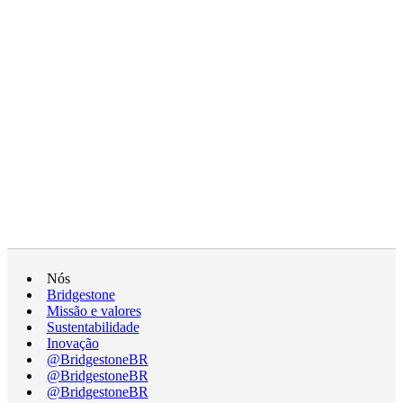
Nós
Bridgestone
Missão e valores
Sustentabilidade
Inovação
@BridgestoneBR
@BridgestoneBR
@BridgestoneBR