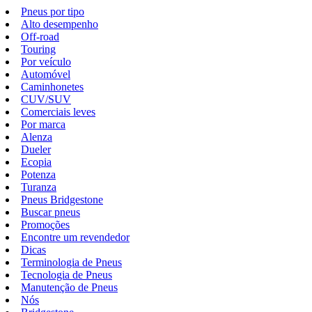
Pneus por tipo
Alto desempenho
Off-road
Touring
Por veículo
Automóvel
Caminhonetes
CUV/SUV
Comerciais leves
Por marca
Alenza
Dueler
Ecopia
Potenza
Turanza
Pneus Bridgestone
Buscar pneus
Promoções
Encontre um revendedor
Dicas
Terminologia de Pneus
Tecnologia de Pneus
Manutenção de Pneus
Nós