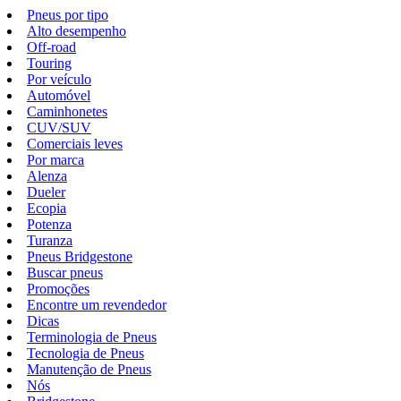
Pneus por tipo
Alto desempenho
Off-road
Touring
Por veículo
Automóvel
Caminhonetes
CUV/SUV
Comerciais leves
Por marca
Alenza
Dueler
Ecopia
Potenza
Turanza
Pneus Bridgestone
Buscar pneus
Promoções
Encontre um revendedor
Dicas
Terminologia de Pneus
Tecnologia de Pneus
Manutenção de Pneus
Nós