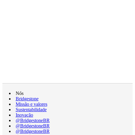
Nós
Bridgestone
Missão e valores
Sustentabilidade
Inovação
@BridgestoneBR
@BridgestoneBR
@BridgestoneBR