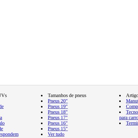
UVs
Tamanhos de pneus
Artig
Pneus 20"
Manut
de
Pneus 19"
Compr
Pneus 18"
Tecno
a
Pneus 17"
para carr
ulo
Pneus 16"
Termi
de
Pneus 15"
respondem
Ver tudo