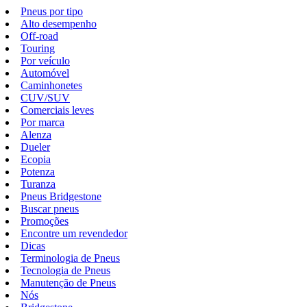
Pneus por tipo
Alto desempenho
Off-road
Touring
Por veículo
Automóvel
Caminhonetes
CUV/SUV
Comerciais leves
Por marca
Alenza
Dueler
Ecopia
Potenza
Turanza
Pneus Bridgestone
Buscar pneus
Promoções
Encontre um revendedor
Dicas
Terminologia de Pneus
Tecnologia de Pneus
Manutenção de Pneus
Nós