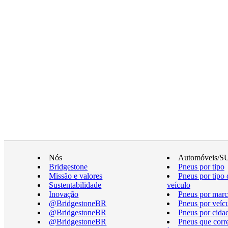
Nós
Automóveis/S
Bridgestone
Pneus por tipo
Missão e valores
Pneus por tipo 
Sustentabilidade
veículo
Inovação
Pneus por marc
@BridgestoneBR
Pneus por veíc
@BridgestoneBR
Pneus por cida
@BridgestoneBR
Pneus que cor