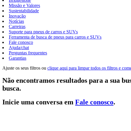
Bridgestone
Missão e Valores
Sustentabilidade
Inovação
Notícias
Carreiras
Suporte para pneus de carros e SUVs
Ferramenta de busca de pneus para carros e SUVs
Fale conosco
Ajuda/chat
Perguntas frequentes
Garantias
Ajuste os seus filtros ou
clique aqui para limpar todos os filtros e co
Não encontramos resultados para a sua bus
busca.
Inicie uma conversa em
Fale conosco
.