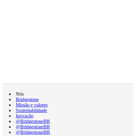
Nós
Bridgestone
Missão e valores
Sustentabilidade
Inovação
@BridgestoneBR
@BridgestoneBR
@BridgestoneBR