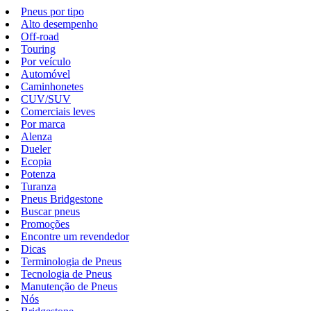
Pneus por tipo
Alto desempenho
Off-road
Touring
Por veículo
Automóvel
Caminhonetes
CUV/SUV
Comerciais leves
Por marca
Alenza
Dueler
Ecopia
Potenza
Turanza
Pneus Bridgestone
Buscar pneus
Promoções
Encontre um revendedor
Dicas
Terminologia de Pneus
Tecnologia de Pneus
Manutenção de Pneus
Nós