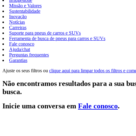
Bridgestone
Missão e Valores
Sustentabilidade
Inovação
Notícias
Carreiras
Suporte para pneus de carros e SUVs
Ferramenta de busca de pneus para carros e SUVs
Fale conosco
Ajuda/chat
Perguntas frequentes
Garantias
Ajuste os seus filtros ou
clique aqui para limpar todos os filtros e co
Não encontramos resultados para a sua bus
busca.
Inicie uma conversa em
Fale conosco
.