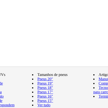
UVs
Tamanhos de pneus
Artig
Pneus 20"
Manut
de
Pneus 19"
Compr
Pneus 18"
Tecno
a
Pneus 17"
para carr
ulo
Pneus 16"
Termi
de
Pneus 15"
respondem
Ver tudo