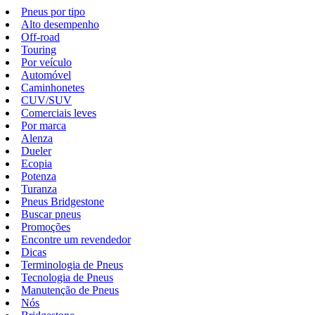
Pneus por tipo
Alto desempenho
Off-road
Touring
Por veículo
Automóvel
Caminhonetes
CUV/SUV
Comerciais leves
Por marca
Alenza
Dueler
Ecopia
Potenza
Turanza
Pneus Bridgestone
Buscar pneus
Promoções
Encontre um revendedor
Dicas
Terminologia de Pneus
Tecnologia de Pneus
Manutenção de Pneus
Nós