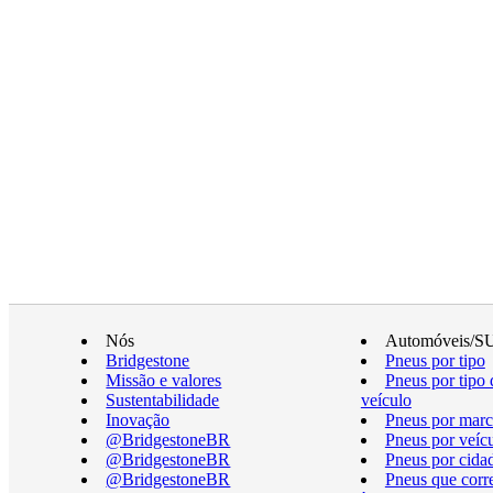
Nós
Automóveis/S
Bridgestone
Pneus por tipo
Missão e valores
Pneus por tipo 
Sustentabilidade
veículo
Inovação
Pneus por marc
@BridgestoneBR
Pneus por veíc
@BridgestoneBR
Pneus por cida
@BridgestoneBR
Pneus que cor