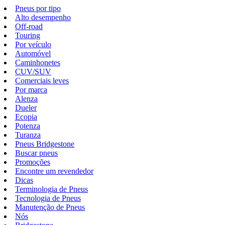
Pneus por tipo
Alto desempenho
Off-road
Touring
Por veículo
Automóvel
Caminhonetes
CUV/SUV
Comerciais leves
Por marca
Alenza
Dueler
Ecopia
Potenza
Turanza
Pneus Bridgestone
Buscar pneus
Promoções
Encontre um revendedor
Dicas
Terminologia de Pneus
Tecnologia de Pneus
Manutenção de Pneus
Nós