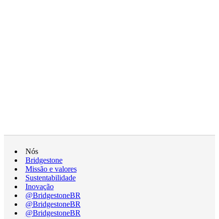
Nós
Bridgestone
Missão e valores
Sustentabilidade
Inovação
@BridgestoneBR
@BridgestoneBR
@BridgestoneBR