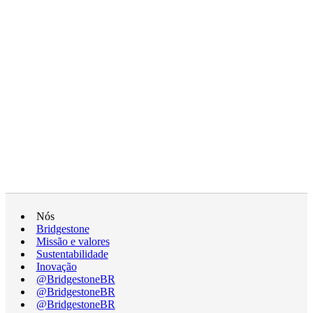
Nós
Bridgestone
Missão e valores
Sustentabilidade
Inovação
@BridgestoneBR
@BridgestoneBR
@BridgestoneBR