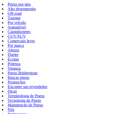
Pneus por tipo
Alto desempenho
Off-road
Touring
Por veículo
Automóvel
Caminhonetes
CUV/SUV
Comerciais leves
Por marca
Alenza
Dueler
Ecopia
Potenza
Turanza
Pneus Bridgestone
Buscar pneus
Promoções
Encontre um revendedor
Dicas
Terminologia de Pneus
Tecnologia de Pneus
Manutenção de Pneus
Nós