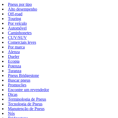
Pneus por tipo
Alto desempenho
Off-road
Touring
Por veículo
Automóvel
Caminhonetes
CUV/SUV
Comerciais leves
Por marca
Alenza
Dueler
Ecopia
Potenza
Turanza
Pneus Bridgestone
Buscar pneus
Promoções
Encontre um revendedor
Dicas
Terminologia de Pneus
Tecnologia de Pneus
Manutenção de Pneus
Nós