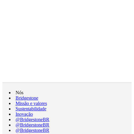
Nós
Bridgestone
Missão e valores
Sustentabilidade
Inovação
@BridgestoneBR
@BridgestoneBR
@BridgestoneBR