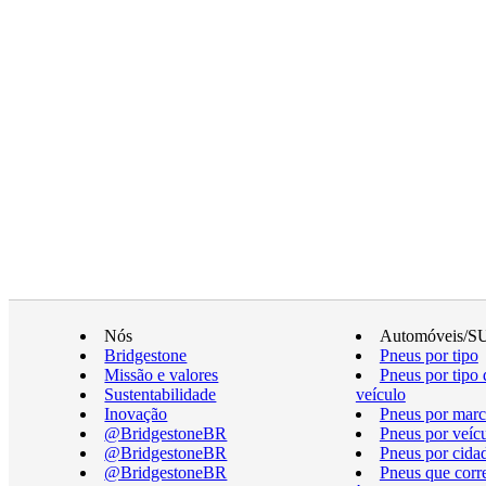
Nós
Automóveis/S
Bridgestone
Pneus por tipo
Missão e valores
Pneus por tipo 
Sustentabilidade
veículo
Inovação
Pneus por marc
@BridgestoneBR
Pneus por veíc
@BridgestoneBR
Pneus por cida
@BridgestoneBR
Pneus que cor