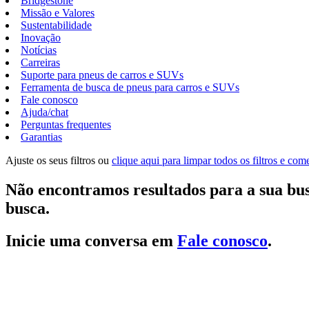
Bridgestone
Missão e Valores
Sustentabilidade
Inovação
Notícias
Carreiras
Suporte para pneus de carros e SUVs
Ferramenta de busca de pneus para carros e SUVs
Fale conosco
Ajuda/chat
Perguntas frequentes
Garantias
Ajuste os seus filtros ou
clique aqui para limpar todos os filtros e co
Não encontramos resultados para a sua bus
busca.
Inicie uma conversa em
Fale conosco
.