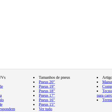
UVs
Tamanhos de pneus
Artig
Pneus 20"
Manut
de
Pneus 19"
Compr
Pneus 18"
Tecno
a
Pneus 17"
para carr
ulo
Pneus 16"
Termi
de
Pneus 15"
respondem
Ver tudo