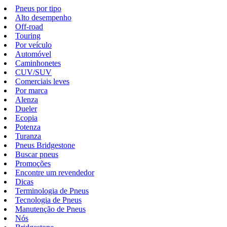
Pneus por tipo
Alto desempenho
Off-road
Touring
Por veículo
Automóvel
Caminhonetes
CUV/SUV
Comerciais leves
Por marca
Alenza
Dueler
Ecopia
Potenza
Turanza
Pneus Bridgestone
Buscar pneus
Promoções
Encontre um revendedor
Dicas
Terminologia de Pneus
Tecnologia de Pneus
Manutenção de Pneus
Nós