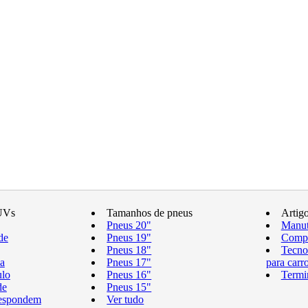
UVs
Tamanhos de pneus
Artig
Pneus 20"
Manut
de
Pneus 19"
Compr
Pneus 18"
Tecno
a
Pneus 17"
para carr
ulo
Pneus 16"
Termi
de
Pneus 15"
respondem
Ver tudo