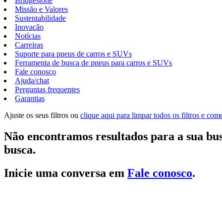
Bridgestone
Missão e Valores
Sustentabilidade
Inovação
Notícias
Carreiras
Suporte para pneus de carros e SUVs
Ferramenta de busca de pneus para carros e SUVs
Fale conosco
Ajuda/chat
Perguntas frequentes
Garantias
Ajuste os seus filtros ou
clique aqui para limpar todos os filtros e co
Não encontramos resultados para a sua bus
busca.
Inicie uma conversa em
Fale conosco
.