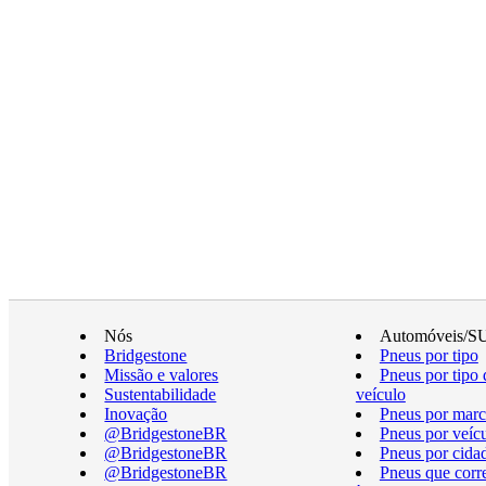
Nós
Automóveis/S
Bridgestone
Pneus por tipo
Missão e valores
Pneus por tipo 
Sustentabilidade
veículo
Inovação
Pneus por marc
@BridgestoneBR
Pneus por veíc
@BridgestoneBR
Pneus por cida
@BridgestoneBR
Pneus que cor