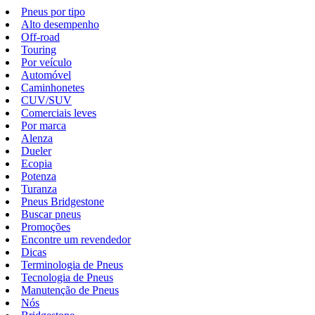
Pneus por tipo
Alto desempenho
Off-road
Touring
Por veículo
Automóvel
Caminhonetes
CUV/SUV
Comerciais leves
Por marca
Alenza
Dueler
Ecopia
Potenza
Turanza
Pneus Bridgestone
Buscar pneus
Promoções
Encontre um revendedor
Dicas
Terminologia de Pneus
Tecnologia de Pneus
Manutenção de Pneus
Nós