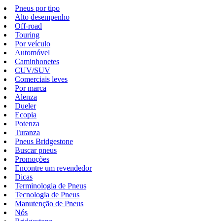
Pneus por tipo
Alto desempenho
Off-road
Touring
Por veículo
Automóvel
Caminhonetes
CUV/SUV
Comerciais leves
Por marca
Alenza
Dueler
Ecopia
Potenza
Turanza
Pneus Bridgestone
Buscar pneus
Promoções
Encontre um revendedor
Dicas
Terminologia de Pneus
Tecnologia de Pneus
Manutenção de Pneus
Nós