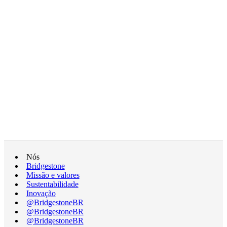
Nós
Bridgestone
Missão e valores
Sustentabilidade
Inovação
@BridgestoneBR
@BridgestoneBR
@BridgestoneBR