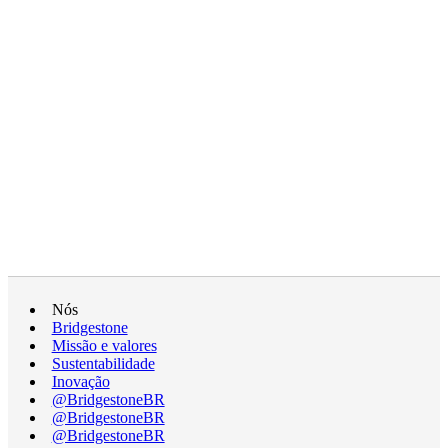
Nós
Bridgestone
Missão e valores
Sustentabilidade
Inovação
@BridgestoneBR
@BridgestoneBR
@BridgestoneBR