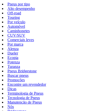
Pneus por tipo
Alto desempenho
Off-road
Touring
Por veículo
Automóvel
Caminhonetes
CUV/SUV
Comerciais leves
Por marca
Alenza
Dueler
Ecopia
Potenza
Turanza
Pneus Bridgestone
Buscar pneus
Promoções
Encontre um revendedor
Dicas
Terminologia de Pneus
Tecnologia de Pneus
Manutenção de Pneus
Nós