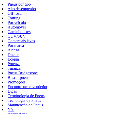
Pneus por tipo
Alto desempenho
Off-road
Touring
Por veículo
Automóvel
Caminhonetes
CUV/SUV
Comerciais leves
Por marca
Alenza
Dueler
Ecopia
Potenza
Turanza
Pneus Bridgestone
Buscar pneus
Promoções
Encontre um revendedor
Dicas
Terminologia de Pneus
Tecnologia de Pneus
Manutenção de Pneus
Nós