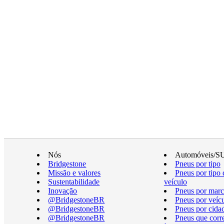
Nós
Automóveis/S
Bridgestone
Pneus por tipo
Missão e valores
Pneus por tipo 
Sustentabilidade
veículo
Inovação
Pneus por marc
@BridgestoneBR
Pneus por veíc
@BridgestoneBR
Pneus por cida
@BridgestoneBR
Pneus que cor