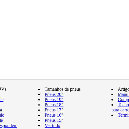
UVs
Tamanhos de pneus
Artig
Pneus 20"
Manut
de
Pneus 19"
Compr
Pneus 18"
Tecno
a
Pneus 17"
para carr
ulo
Pneus 16"
Termi
de
Pneus 15"
respondem
Ver tudo