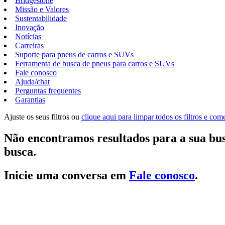
Bridgestone
Missão e Valores
Sustentabilidade
Inovação
Notícias
Carreiras
Suporte para pneus de carros e SUVs
Ferramenta de busca de pneus para carros e SUVs
Fale conosco
Ajuda/chat
Perguntas frequentes
Garantias
Ajuste os seus filtros ou
clique aqui para limpar todos os filtros e co
Não encontramos resultados para a sua bus
busca.
Inicie uma conversa em
Fale conosco
.